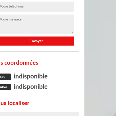
s coordonnées
indisponible
eau
indisponible
ntier
us localiser