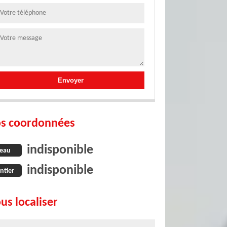
s coordonnées
indisponible
eau
indisponible
ntier
us localiser