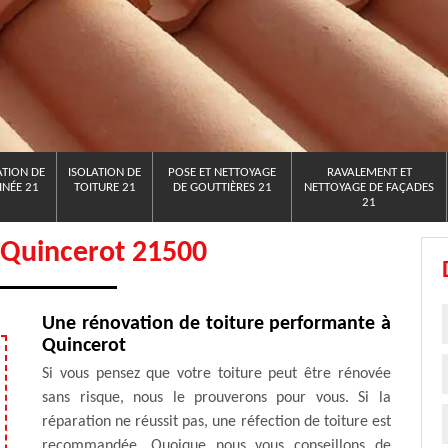
TION DE
ISOLATION DE
POSE ET NETTOYAGE
RAVALEMENT ET
NÉE 21
TOITURE 21
DE GOUTTIÈRES 21
NETTOYAGE DE FAÇADES
21
 Quincerot 21500
Une rénovation de toiture performante à
Quincerot
Si vous pensez que votre toiture peut être rénovée
sans risque, nous le prouverons pour vous. Si la
réparation ne réussit pas, une réfection de toiture est
recommandée. Quoique nous vous conseillons de