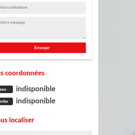
s coordonnées
indisponible
eau
indisponible
ntier
us localiser