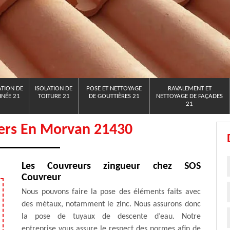
TION DE
ISOLATION DE
POSE ET NETTOYAGE
RAVALEMENT ET
NÉE 21
TOITURE 21
DE GOUTTIÈRES 21
NETTOYAGE DE FAÇADES
21
iers En Morvan 21430
Les Couvreurs zingueur chez SOS
Couvreur
Nous pouvons faire la pose des éléments faits avec
des métaux, notamment le zinc. Nous assurons donc
la pose de tuyaux de descente d’eau. Notre
entreprise vous assure le respect des normes afin de