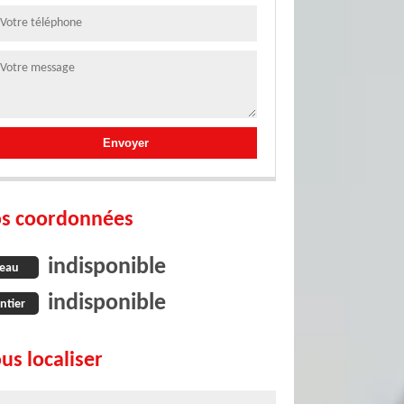
s coordonnées
indisponible
eau
indisponible
ntier
us localiser