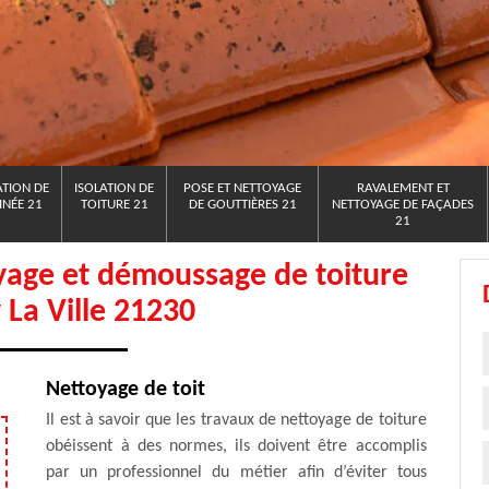
TION DE
ISOLATION DE
POSE ET NETTOYAGE
RAVALEMENT ET
NÉE 21
TOITURE 21
DE GOUTTIÈRES 21
NETTOYAGE DE FAÇADES
21
yage et démoussage de toiture
 La Ville 21230
Nettoyage de toit
Il est à savoir que les travaux de nettoyage de toiture
obéissent à des normes, ils doivent être accomplis
par un professionnel du métier afin d’éviter tous