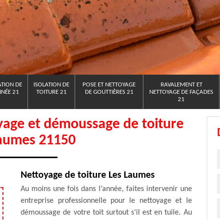
TION DE
ISOLATION DE
POSE ET NETTOYAGE
RAVALEMENT ET
NÉE 21
TOITURE 21
DE GOUTTIÈRES 21
NETTOYAGE DE FAÇADES
21
yage et démoussage de toiture
Laumes 21150
Nettoyage de toiture Les Laumes
Au moins une fois dans l’année, faites intervenir une
entreprise professionnelle pour le nettoyage et le
démoussage de votre toit surtout s’il est en tuile. Au