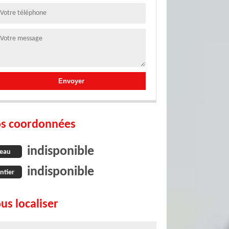
s coordonnées
indisponible
eau
indisponible
ntier
us localiser