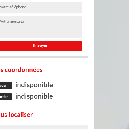
s coordonnées
indisponible
eau
indisponible
ntier
us localiser