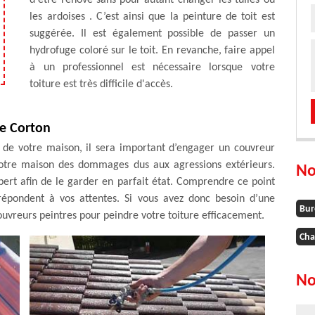
d'être rénové sans pour autant changer les tuiles ou
les ardoises . C’est ainsi que la peinture de toit est
suggérée. Il est également possible de passer un
hydrofuge coloré sur le toit. En revanche, faire appel
à un professionnel est nécessaire lorsque votre
toiture est très difficile d'accès.
xe Corton
 de votre maison, il sera important d’engager un couvreur
e votre maison des dommages dus aux agressions extérieurs.
No
xpert afin de le garder en parfait état. Comprendre ce point
 répondent à vos attentes. Si vous avez donc besoin d’une
Bur
ouvreurs peintres pour peindre votre toiture efficacement.
Cha
No