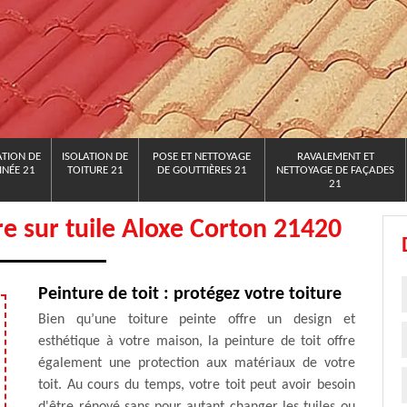
TION DE
ISOLATION DE
POSE ET NETTOYAGE
RAVALEMENT ET
NÉE 21
TOITURE 21
DE GOUTTIÈRES 21
NETTOYAGE DE FAÇADES
21
re sur tuile Aloxe Corton 21420
Peinture de toit : protégez votre toiture
Bien qu’une toiture peinte offre un design et
esthétique à votre maison, la peinture de toit offre
également une protection aux matériaux de votre
toit. Au cours du temps, votre toit peut avoir besoin