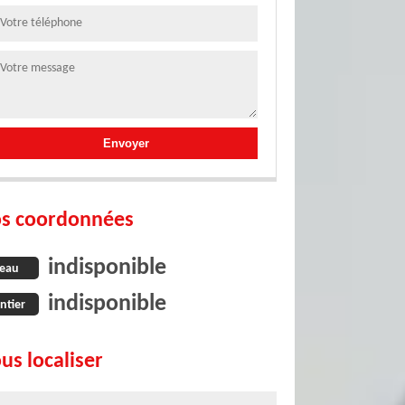
s coordonnées
indisponible
eau
indisponible
ntier
us localiser