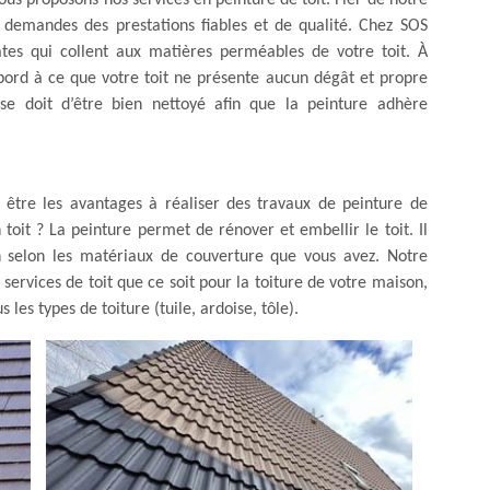
 vous proposons nos services en peinture de toit. Fier de notre
s demandes des prestations fiables et de qualité. Chez SOS
ates qui collent aux matières perméables de votre toit. À
abord à ce que votre toit ne présente aucun dégât et propre
t se doit d’être bien nettoyé afin que la peinture adhère
 être les avantages à réaliser des travaux de peinture de
oit ? La peinture permet de rénover et embellir le toit. Il
on selon les matériaux de couverture que vous avez. Notre
services de toit que ce soit pour la toiture de votre maison,
es types de toiture (tuile, ardoise, tôle).