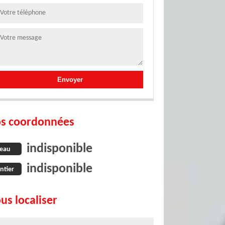
s coordonnées
indisponible
eau
indisponible
ntier
us localiser