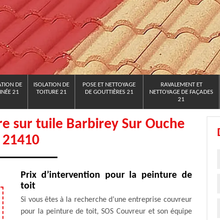
TION DE
ISOLATION DE
POSE ET NETTOYAGE
RAVALEMENT ET
NÉE 21
TOITURE 21
DE GOUTTIÈRES 21
NETTOYAGE DE FAÇADES
21
re sur tuile Barbirey Sur Ouche
21410
Prix d’intervention pour la peinture de
toit
Si vous êtes à la recherche d’une entreprise couvreur
pour la peinture de toit, SOS Couvreur et son équipe