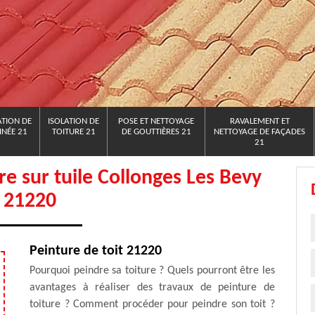
TION DE
ISOLATION DE
POSE ET NETTOYAGE
RAVALEMENT ET
NÉE 21
TOITURE 21
DE GOUTTIÈRES 21
NETTOYAGE DE FAÇADES
21
ure sur tuile Collonges Les Bevy
21220
Peinture de toit 21220
Pourquoi peindre sa toiture ? Quels pourront être les
avantages à réaliser des travaux de peinture de
toiture ? Comment procéder pour peindre son toit ?