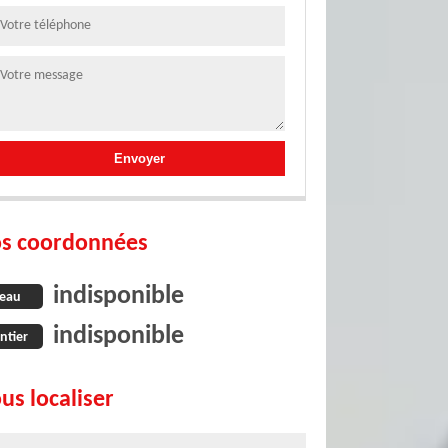
s coordonnées
indisponible
eau
indisponible
ntier
us localiser