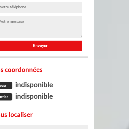
s coordonnées
indisponible
eau
indisponible
ntier
us localiser