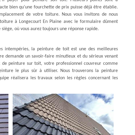
-il payer pour peindre son toit. Plusieurs points sont à
acte bien qu’une fourchette de prix puisse déjà être établie.
l’emplacement de votre toiture. Nous vous invitons de nous
oiture à Longecourt En Plaine avec le formulaire dûment
e siège, où vous aurez toujours une réponse rapide.
es intempéries, la peinture de toit est une des meilleures
ture demande un savoir-faire minutieux et du sérieux venant
ux de peinture sur toit, votre professionnel couvreur comme
nture le plus sûr à utiliser. Nous trouverons la peinture
uipe réalisera les travaux selon les règles concernant les