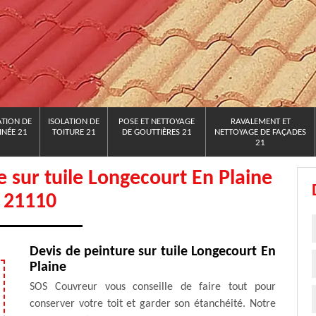
TION DE
ISOLATION DE
POSE ET NETTOYAGE
RAVALEMENT ET
NÉE 21
TOITURE 21
DE GOUTTIÈRES 21
NETTOYAGE DE FAÇADES
21
re sur tuile Longecourt En Plaine
21110
Devis de peinture sur tuile Longecourt En
Plaine
SOS Couvreur vous conseille de faire tout pour
conserver votre toit et garder son étanchéité. Notre