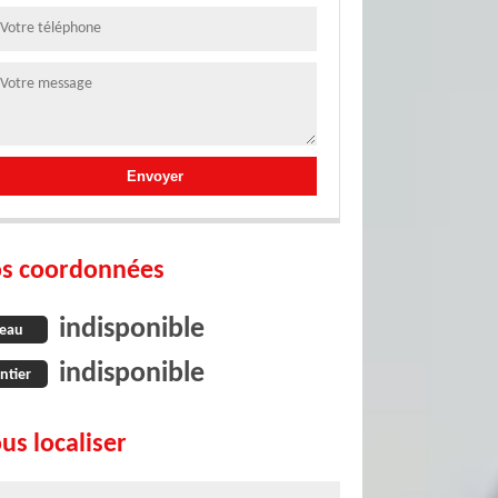
s coordonnées
indisponible
eau
indisponible
ntier
us localiser