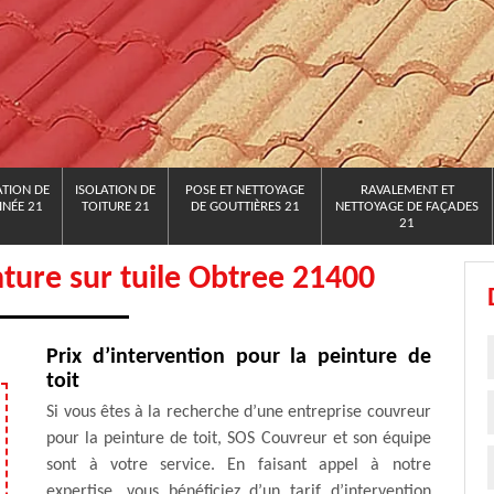
TION DE
ISOLATION DE
POSE ET NETTOYAGE
RAVALEMENT ET
NÉE 21
TOITURE 21
DE GOUTTIÈRES 21
NETTOYAGE DE FAÇADES
21
nture sur tuile Obtree 21400
Prix d’intervention pour la peinture de
toit
Si vous êtes à la recherche d’une entreprise couvreur
pour la peinture de toit, SOS Couvreur et son équipe
sont à votre service. En faisant appel à notre
expertise, vous bénéficiez d’un tarif d’intervention