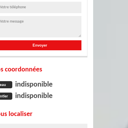
s coordonnées
indisponible
eau
indisponible
ntier
us localiser