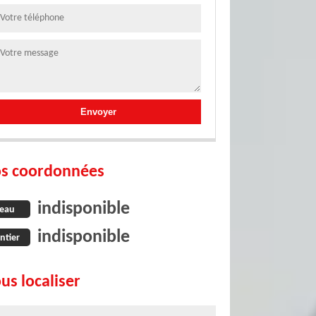
s coordonnées
indisponible
eau
indisponible
ntier
us localiser