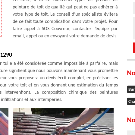
En effet, il existe différents types de produit de
peinture de toit de qualité qui peut ne pas adhérer à
votre type de toit. Le conseil d’un spécialiste évitera
de ce fait toute complication dans votre projet. Pour
faire appel à SOS Couvreur, contactez l’équipe par
email, appel ou en envoyant votre demande de devis.
21290
r tuile a été considérée comme impossible à parfaire, mais
inture signifient que nous pouvons maintenant vous promettre
No
reur vous proposera un devis écrit complet, en précisant les
 pour votre toit et en vous donnant une estimation du temps
Bur
 interventions. La composition chimique des peintures
infiltrations et aux intempéries.
Cha
No