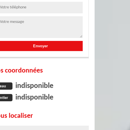
s coordonnées
indisponible
eau
indisponible
ntier
us localiser