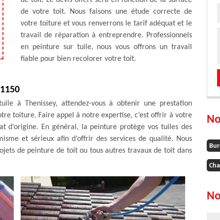
de toit. Le devis offert sera en fonction de la surface
de votre toit. Nous faisons une étude correcte de
votre toiture et vous renverrons le tarif adéquat et le
travail de réparation à entreprendre. Professionnels
en peinture sur tuile, nous vous offrons un travail
fiable pour bien recolorer votre toit.
21150
uile à Thenissey, attendez-vous à obtenir une prestation
e toiture. Faire appel à notre expertise, c’est offrir à votre
No
t d’origine. En général, la peinture protège vos tuiles des
isme et sérieux afin d’offrir des services de qualité. Nous
Bur
jets de peinture de toit ou tous autres travaux de toit dans
Cha
No