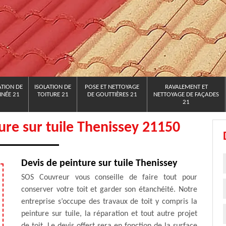
TION DE
ISOLATION DE
POSE ET NETTOYAGE
RAVALEMENT ET
NÉE 21
TOITURE 21
DE GOUTTIÈRES 21
NETTOYAGE DE FAÇADES
21
ture sur tuile Thenissey 21150
Devis de peinture sur tuile Thenissey
SOS Couvreur vous conseille de faire tout pour
conserver votre toit et garder son étanchéité. Notre
entreprise s’occupe des travaux de toit y compris la
peinture sur tuile, la réparation et tout autre projet