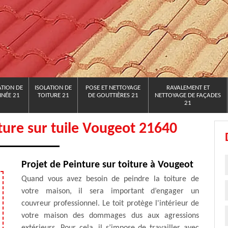
TION DE
ISOLATION DE
POSE ET NETTOYAGE
RAVALEMENT ET
NÉE 21
TOITURE 21
DE GOUTTIÈRES 21
NETTOYAGE DE FAÇADES
21
nture sur tuile Vougeot 21640
Projet de Peinture sur toiture à Vougeot
Quand vous avez besoin de peindre la toiture de
votre maison, il sera important d’engager un
couvreur professionnel. Le toit protège l'intérieur de
votre maison des dommages dus aux agressions