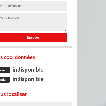
s coordonnées
indisponible
eau
indisponible
ntier
us localiser