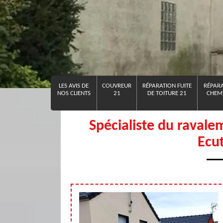
LES AVIS DE
COUVREUR
RÉPARATION FUITE
RÉPARA
NOS CLIENTS
21
DE TOITURE 21
CHEMI
Spécialiste du ravale
Ecu