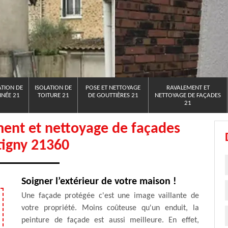
TION DE
ISOLATION DE
POSE ET NETTOYAGE
RAVALEMENT ET
NÉE 21
TOITURE 21
DE GOUTTIÈRES 21
NETTOYAGE DE FAÇADES
21
ment et nettoyage de façades
tigny 21360
Soigner l’extérieur de votre maison !
Une façade protégée c'est une image vaillante de
votre propriété. Moins coûteuse qu'un enduit, la
peinture de façade est aussi meilleure. En effet,