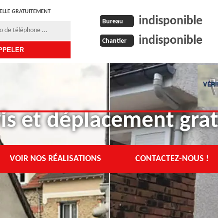
ELLE GRATUITEMENT
indisponible
Bureau
indisponible
Chantier
is et déplacement grat
VOIR NOS RÉALISATIONS
CONTACTEZ-NOUS !