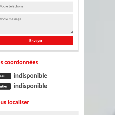
s coordonnées
indisponible
eau
indisponible
ntier
us localiser