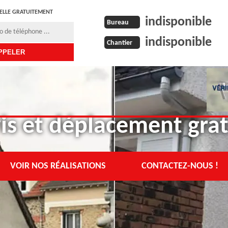
ELLE GRATUITEMENT
indisponible
Bureau
indisponible
Chantier
is et déplacement grat
VOIR NOS RÉALISATIONS
CONTACTEZ-NOUS !