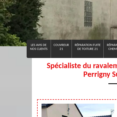
LES AVIS DE
COUVREUR
RÉPARATION FUITE
RÉPARA
NOS CLIENTS
21
DE TOITURE 21
CHEMI
Spécialiste du ravale
Perrigny 