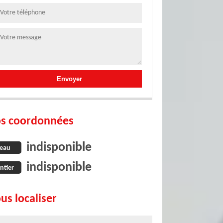
s coordonnées
indisponible
eau
indisponible
ntier
us localiser