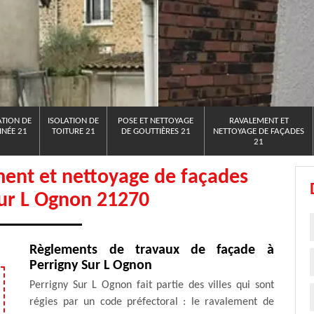
TION DE
ISOLATION DE
POSE ET NETTOYAGE
RAVALEMENT ET
NÉE 21
TOITURE 21
DE GOUTTIÈRES 21
NETTOYAGE DE FAÇADES
21
ment et nettoyage de façades
Sur L Ognon 21270
Règlements de travaux de façade à
Perrigny Sur L Ognon
Perrigny Sur L Ognon fait partie des villes qui sont
régies par un code préfectoral : le ravalement de