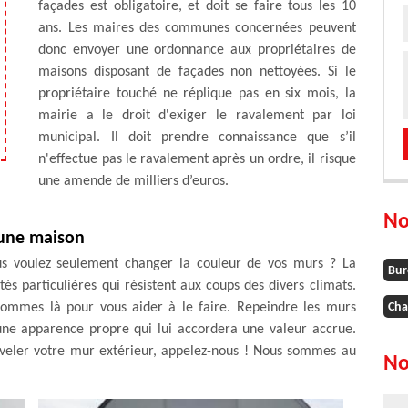
façades est obligatoire, et doit se faire tous les 10
ans. Les maires des communes concernées peuvent
donc envoyer une ordonnance aux propriétaires de
maisons disposant de façades non nettoyées. Si le
propriétaire touché ne réplique pas en six mois, la
mairie a le droit d'exiger le ravalement par loi
municipal. Il doit prendre connaissance que s’il
n'effectue pas le ravalement après un ordre, il risque
une amende de milliers d’euros.
No
’une maison
us voulez seulement changer la couleur de vos murs ? La
Bur
tés particulières qui résistent aux coups des divers climats.
ommes là pour vous aider à le faire. Repeindre les murs
Cha
r une apparence propre qui lui accordera une valeur accrue.
eler votre mur extérieur, appelez-nous ! Nous sommes au
No