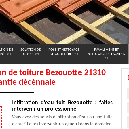
TION DE
ISOLATION DE
POSE ET NETTOYAGE
RAVALEMENT ET
NÉE 21
TOITURE 21
DE GOUTTIÈRES 21
NETTOYAGE DE FAÇADES
21
on de toiture Bezouotte 21310
antie décénnale
Infiltration d’eau toit Bezouotte : faites
intervenir un professionnel
Vous avez des soucis d’infiltration d’eau ou une fuite
d’eau ? Faites intervenir un aguerri dans le domaine.