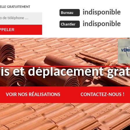
ELLE GRATUITEMENT
indisponible
Bureau
indisponible
Chantier
is et déplacement grat
VOIR NOS RÉALISATIONS
CONTACTEZ-NOUS !