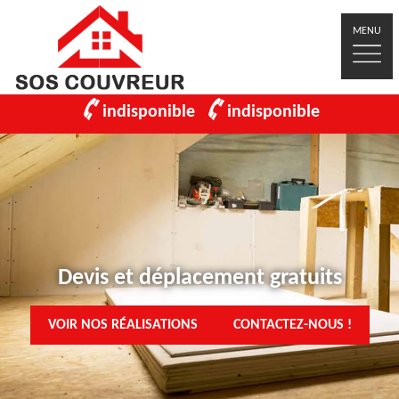
MENU
indisponible
indisponible
Devis et déplacement gratuits
VOIR NOS RÉALISATIONS
CONTACTEZ-NOUS !