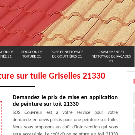
TION DE
ISOLATION DE
POSE ET NETTOYAGE
RAVALEMENT ET
NÉE 21
TOITURE 21
DE GOUTTIÈRES 21
NETTOYAGE DE FAÇADES
21
ture sur tuile Griselles 21330
Demandez le prix de mise en application
de peinture sur toit 21330
SOS Couvreur est à votre service pour votre
demande en devis précis pour une peinture sur tuile.
Nous vous proposons un coût d’intervention qui vous
sera accessible. Le coût d’une peinture sur toit 21330