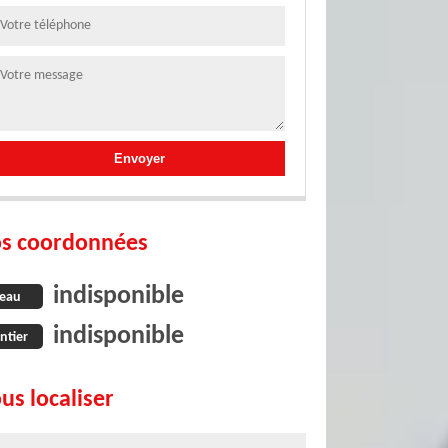
s coordonnées
indisponible
eau
indisponible
ntier
us localiser